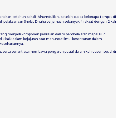
akan setahun sekali. Alhamdulilah, setelah cuaca beberapa tempat di
li pelaksanaan Sholat Dhuha berjamaah sebanyak 4 rakaat dengan 2 kali
n yang menjadi komponen penilaian dalam pembelajaran mapel Budi
idik baik dalam kejujuran saat menuntut ilmu, kesantunan dalam
kesehariannya.
ya, serta senantiasa membawa pengaruh positif dalam kehidupan sosial di