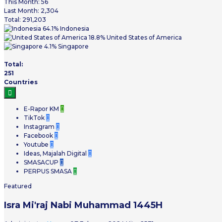
This Month:
56
Last Month:
2,304
Total:
291,203
64.1%
Indonesia
18.8%
United States of America
4.1%
Singapore
Total:
251
Countries

E-Rapor KM

TikTok

Instagram

Facebook

Youtube

Ideas, Majalah Digital

SMASACUP

PERPUS SMASA

Featured
Isra Mi'raj Nabi Muhammad 1445H