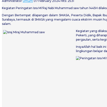
Administrator
Umum
07 February 2024
Hits: 2531
Kegiatan Peringatan Isra Mi'Raj Nabi Muhammad saw tahun 1445H dilaksan
Dengan Bertempat dilapangan dalam SMASA, Peserta Didik, Bapak Ibu 
Surabaya, termasuk di SMASA yang mengalami cuaca ekstrim musin hujan
salam.
Kegiatan yang dilak
Pekerti, yang dihara
pergaulan, serta ke
InsyaAllah hal baik 
lingkungan belajar d