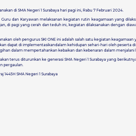
akan di SMA Negeri 1 Surabaya hari pagi ini, Rabu 7 Februari 2024.
Guru dan Karyawan melaksanan kegiatan rutin keagamaan yang dilaksan
, di pagi yang cerah dan teduh ini, kegiatan dilaksanakan dengan diawa
sanakan oleh pengurus SKI ONE ini adalah salah satu kegiatan keagamaa
pkan dapat di implementasikandalam kehidupan sehari-hari oleh peserta d
gigihan dalam mempertahankan kebaikan dan kebenaran dalam menjalani 
ini akan terus diturunkan ke generasi SMA Negeri 1 Surabaya yang berikutn
an pergaulan.