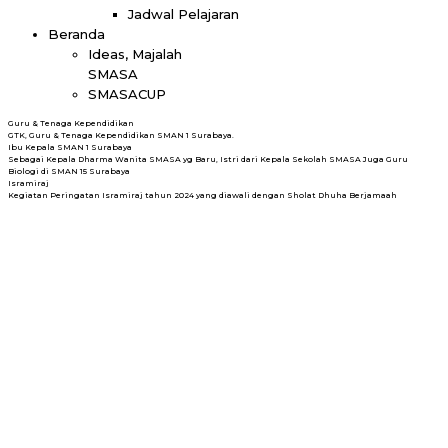
Jadwal Pelajaran
Beranda
Ideas, Majalah
SMASA
SMASACUP
Guru & Tenaga Kependidikan
GTK, Guru & Tenaga Kependidikan SMAN 1 Surabaya.
Ibu Kepala SMAN 1 Surabaya
Sebagai Kepala Dharma Wanita SMASA yg Baru, Istri dari Kepala Sekolah SMASA Juga Guru
Biologi di SMAN 15 Surabaya
Isramiraj
Kegiatan Peringatan Isramiraj tahun 2024 yang diawali dengan Sholat Dhuha Berjamaah