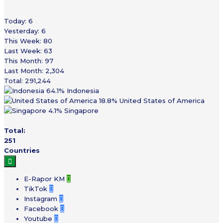
Today:
6
Yesterday:
6
This Week:
80
Last Week:
63
This Month:
97
Last Month:
2,304
Total:
291,244
64.1%
Indonesia
18.8%
United States of America
4.1%
Singapore
Total:
251
Countries

E-Rapor KM

TikTok

Instagram

Facebook

Youtube
