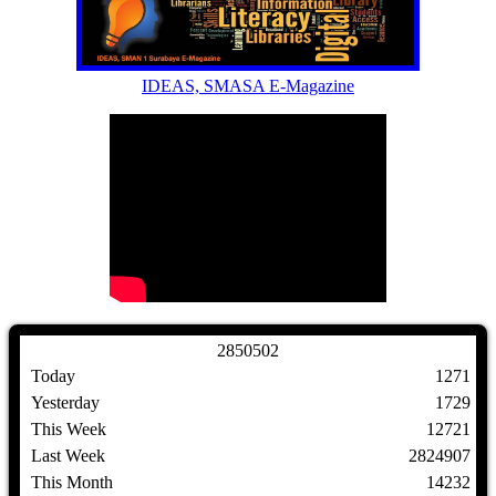
IDEAS, SMASA E-Magazine
2
8
5
0
5
0
2
Today
1271
Yesterday
1729
This Week
12721
Last Week
2824907
This Month
14232