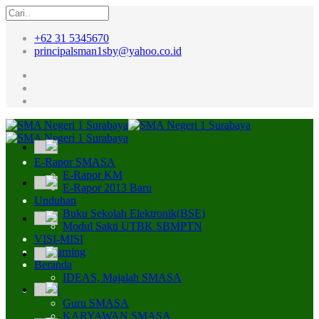
+62 31 5345670
principalsman1sby@yahoo.co.id
E-Rapor SMASA
E-Rapor KM
E-Rapor 2013 Baru
Unduhan
Buku Sekolah Elektronik(BSE)
Modul Sakti UTBK SBMPTN
VISI-MISI
E-Learning
Beranda
IDEAS, Majalah SMASA
Profil
Guru SMASA
KARYAWAN SMASA