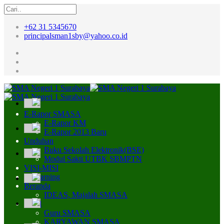
+62 31 5345670
principalsman1sby@yahoo.co.id
E-Rapor SMASA
E-Rapor KM
E-Rapor 2013 Baru
Unduhan
Buku Sekolah Elektronik(BSE)
Modul Sakti UTBK SBMPTN
VISI-MISI
E-Learning
Beranda
IDEAS, Majalah SMASA
Profil
Guru SMASA
KARYAWAN SMASA