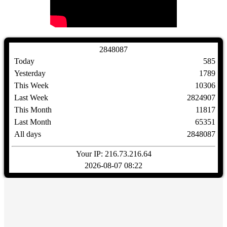
2
8
4
8
0
8
7
Today
585
Yesterday
1789
This Week
10306
Last Week
2824907
This Month
11817
Last Month
65351
All days
2848087
Your IP: 216.73.216.64
2026-08-07 08:22