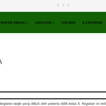
-RAPOR SMASA
UNDUHAN
VISI-MISI
E-LEARNING
A
giatan wajib yang diikuti oleh peserta didik kelas X. Kegiatan ini ter