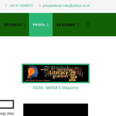
+62 31 5345670
principalsman1sby@yahoo.co.id
BERANDA
PROFIL
AKADEMIK
IDEAS, SMASA E-Magazine
bagi atas