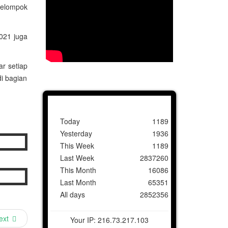
kelompok
2021 juga
r setiap
di bagian
Today
1189
Yesterday
1936
This Week
1189
Last Week
2837260
This Month
16086
Last Month
65351
All days
2852356
ext
Your IP: 216.73.217.103