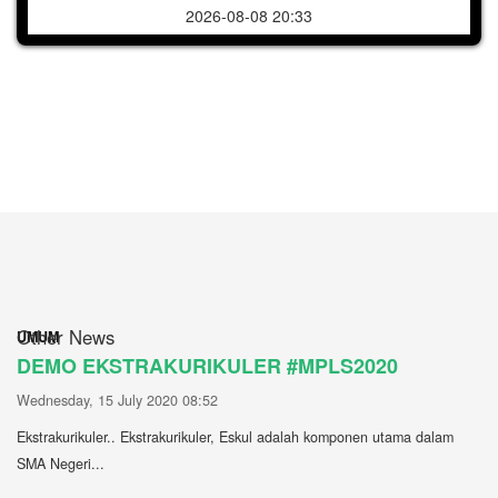
2026-08-08 20:33
Other News
UMUM
DEMO EKSTRAKURIKULER #MPLS2020
Wednesday, 15 July 2020 08:52
Ekstrakurikuler.. Ekstrakurikuler, Eskul adalah komponen utama dalam
SMA Negeri...