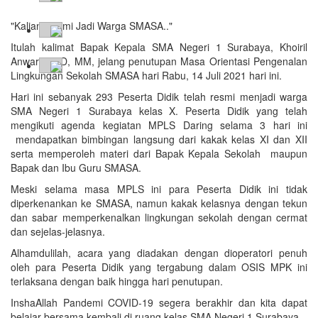
"Kalian Resmi Jadi Warga SMASA.."
Itulah kalimat Bapak Kepala SMA Negeri 1 Surabaya, Khoiril
Anwar, S.PD, MM, jelang penutupan Masa Orientasi Pengenalan
Lingkungan Sekolah SMASA hari Rabu, 14 Juli 2021 hari ini.
Hari ini sebanyak 293 Peserta Didik telah resmi menjadi warga
SMA Negeri 1 Surabaya kelas X. Peserta Didik yang telah
mengikuti agenda kegiatan MPLS Daring selama 3 hari ini
mendapatkan bimbingan langsung dari kakak kelas XI dan XII
serta memperoleh materi dari Bapak Kepala Sekolah maupun
Bapak dan Ibu Guru SMASA.
Meski selama masa MPLS ini para Peserta Didik ini tidak
diperkenankan ke SMASA, namun kakak kelasnya dengan tekun
dan sabar memperkenalkan lingkungan sekolah dengan cermat
dan sejelas-jelasnya.
Alhamdulilah, acara yang diadakan dengan dioperatori penuh
oleh para Peserta Didik yang tergabung dalam OSIS MPK ini
terlaksana dengan baik hingga hari penutupan.
InshaAllah Pandemi COVID-19 segera berakhir dan kita dapat
belajar bersama kembali di ruang kelas SMA Negeri 1 Surabaya.