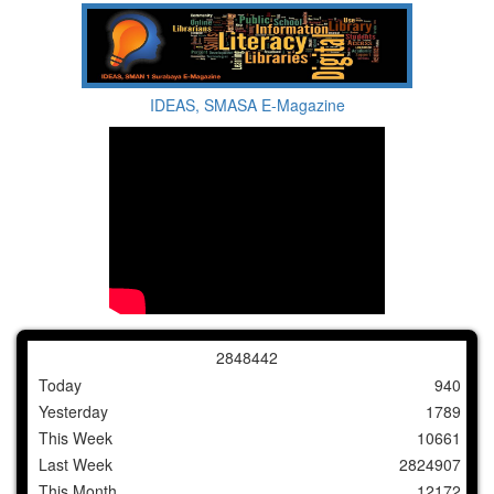
IDEAS, SMASA E-Magazine
2
8
4
8
4
4
2
Today
940
Yesterday
1789
This Week
10661
Last Week
2824907
This Month
12172