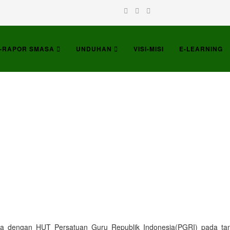
-RAPOR SMASA
UNDUHAN
VISI-MISI
E-LEARNING
ama dengan HUT Persatuan Guru Republik Indonesia(PGRI) pada ta