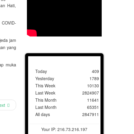
an Hati,
i COVID-
jeda jam
gan yang
tap muka
Today
409
Yesterday
1789
This Week
10130
Last Week
2824907
This Month
11641
ext
Last Month
65351
All days
2847911
Your IP: 216.73.216.197