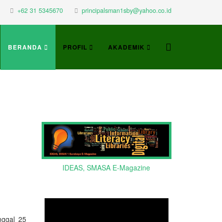
+62 31 5345670
principalsman1sby@yahoo.co.id
BERANDA
PROFIL
AKADEMIK
IDEAS, SMASA E-Magazine
nggal 25