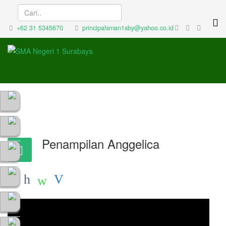
+62 31 5345670
principalsman1sby@yahoo.co.id
Penampilan Anggelica