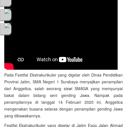
Pada Festifal Ekstrakurikuler yang digelar oleh Dinas Pendidikan
Provinsi Jatim, SMA Negeri 1 Surabaya menyajikan penampilan
dari Anggelica, salah seorang siswi SMASA yang mempunyai
bakat dalam bidang seni gending Jawa. Nampak pada
penampilannya di tanggal 14 Februari 2020 ini, Anggelica
mengenakan busana selaras dengan penampilan gending Jawa
yang dibawakannya.
Festifal Ekstrakurikuler yang digelar di Jatim Expo Jalan Ahmad