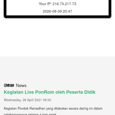
Your IP: 216.73.217.73
2026-08-09 20:47
Other News
UMUM
Kegiatan Live PonRom oleh Peserta Didik
Wednesday, 28 April 2021 09:02
Kegiatan Pondok Ramadhan yang dilakukan secara daring ini dalam
pelaksanaannya selama 4 hari sejak...