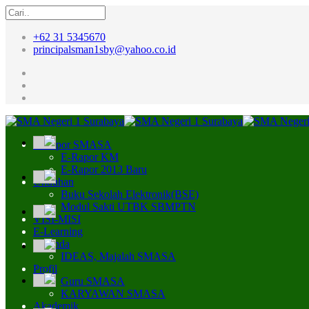
+62 31 5345670
principalsman1sby@yahoo.co.id
E-Rapor SMASA
E-Rapor KM
E-Rapor 2013 Baru
Unduhan
Buku Sekolah Elektronik(BSE)
Modul Sakti UTBK SBMPTN
VISI-MISI
E-Learning
Beranda
IDEAS, Majalah SMASA
Profil
Guru SMASA
KARYAWAN SMASA
Akademik