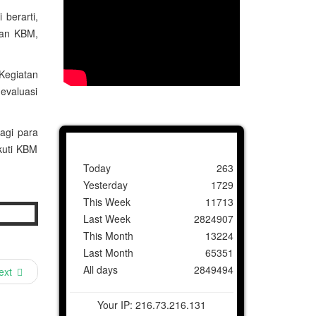
berarti,
kan KBM,
Kegiatan
evaluasi
agi para
kuti KBM
Today
263
Yesterday
1729
This Week
11713
Last Week
2824907
This Month
13224
Last Month
65351
All days
2849494
ext
Your IP: 216.73.216.131