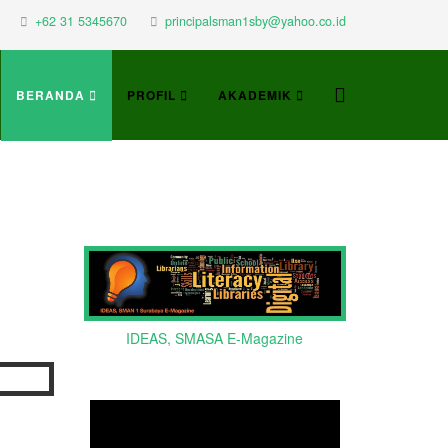
+62 31 5345670
principalsman1sby@yahoo.co.id
BERANDA
PROFIL
AKADEMIK
IDEAS, SMASA E-Magazine