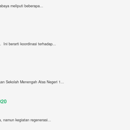
abaya meliputi beberapa...
ni berarti koordinasi terhadap...
ikan Sekolah Menengah Atas Negeri 1...
020
a, namun kegiatan regenerasi...