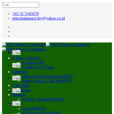
+62 31 5345670
principalsman1sby@yahoo.co.id
E-Rapor SMASA
E-Rapor KM
E-Rapor 2013 Baru
Unduhan
Buku Sekolah Elektronik(BSE)
Modul Sakti UTBK SBMPTN
VISI-MISI
E-Learning
Beranda
IDEAS, Majalah SMASA
Profil
Guru SMASA
KARYAWAN SMASA