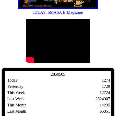
IDEAS, SMASA E-Magazine
2
8
5
0
5
0
5
Today
1274
Yesterday
1729
This Week
12724
Last Week
2824907
This Month
14235
Last Month
65351