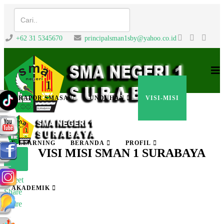
+62 31 5345670
principalsman1sby@yahoo.co.id
E-RAPOR SMASA
UNDUHAN
VISI-MISI
E-LEARNING
BERANDA
PROFIL
VISI MISI SMAN 1 SURABAYA
Tweet
AKADEMIK
Share
Share