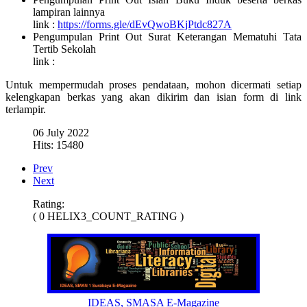
lampiran lainnya
link :
https://forms.gle/dEvQwoBKjPtdc827A
Pengumpulan Print Out Surat Keterangan Mematuhi Tata
Tertib Sekolah
link :
Untuk mempermudah proses pendataan, mohon dicermati setiap
kelengkapan berkas yang akan dikirim dan isian form di link
terlampir.
06 July 2022
Hits: 15480
Prev
Next
Rating:
( 0 HELIX3_COUNT_RATING )
IDEAS, SMASA E-Magazine