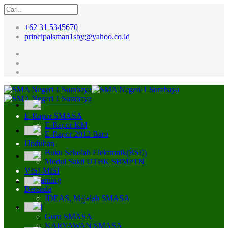
+62 31 5345670
principalsman1sby@yahoo.co.id
E-Rapor SMASA
E-Rapor KM
E-Rapor 2013 Baru
Unduhan
Buku Sekolah Elektronik(BSE)
Modul Sakti UTBK SBMPTN
VISI-MISI
E-Learning
Beranda
IDEAS, Majalah SMASA
Profil
Guru SMASA
KARYAWAN SMASA