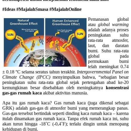
#Ideas #MajalahSmasa #MajalahOnline
Pemanasan global
atau
global warming
adalah adanya proses
peningkatan suhu
rata-rata atmosfer,
laut, dan daratan
bumi. Suhu rata-rata
global pada
permukaan bumi
telah meningkat 0.74
± 0.18 °C selama seratus tahun terakhir.
Intergovernmental Panel on
Climate Change (IPCC)
menyimpulkan bahwa, “sebagian besar
peningkatan suhu rata-rata global sejak pertengahan abad ke-20
kemungkinan besar disebabkan oleh meningkatnya
konsentrasi
gas-gas rumah kaca
akibat aktivitas manusia.
Apa itu gas rumah kaca? Gas rumah kaca (juga dikenal sebagai
GRK) adalah gas-gas di atmosfer bumi yang memerangkap panas.
Gas-gas tersebut bertindak seperti dinding kaca rumah kaca – karena
itulah dinamakan gas rumah kaca. Tanpa efek rumah kaca ini, suhu
akan turun hingga -18˚C (-0,4˚F); terlalu dingin untuk menopang
kehidupan di bumi.