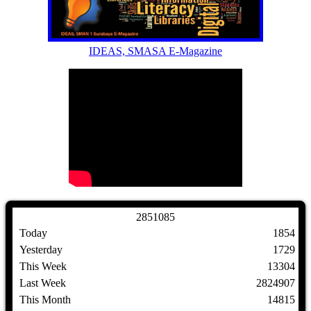
IDEAS, SMASA E-Magazine
2
8
5
1
0
8
5
Today
1854
Yesterday
1729
This Week
13304
Last Week
2824907
This Month
14815