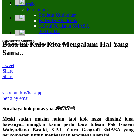
Akademik
Kurikulum
Struktur Kurikulum
Kalender Akademik
Jadwal Pelajaran SMASA
2021-2022
SMA Negeri 1 Surabaya
SMA Negeri 1 Surabaya
Peringatan Isra Miraj 2026
Baca ini Kalo Kita Mengalami Hal Yang
Jalan Wijaya Kusuma 48, Surabaya
Jalan Wijaya Kusuma 48, Surabaya
Bertema "Dari Langit Ke Hati, Saatnya Perbaiki Diri"
Sama..
Tweet
Share
Share
share with Whatsapp
Send by email
Surabaya kok panas yaa..🤪🥵😮‍💨
Meski sudah musim hujan tapi kok ngga dingin2 juga
hawanya.. mungkin kamu perlu baca tulisan Pak Isnaeni
Wahyudiana Basuki, S.Pd., Guru Geografi SMASA yang
berkompeten untuk menjelaskan fenomena alam ini...