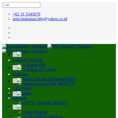
+62 31 5345670
principalsman1sby@yahoo.co.id
E-Rapor SMASA
E-Rapor KM
E-Rapor 2013 Baru
Unduhan
Buku Sekolah Elektronik(BSE)
Modul Sakti UTBK SBMPTN
VISI-MISI
E-Learning
Beranda
IDEAS, Majalah SMASA
Profil
Guru SMASA
KARYAWAN SMASA