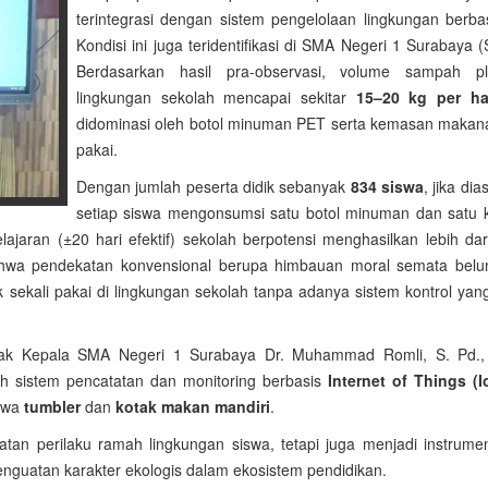
terintegrasi dengan sistem pengelolaan lingkungan berbas
Kondisi ini juga teridentifikasi di SMA Negeri 1 Surabaya
Berdasarkan hasil pra-observasi, volume sampah pl
lingkungan sekolah mencapai sekitar
15–20 kg per ha
didominasi oleh botol minuman PET serta kemasan makana
pakai.
Dengan jumlah peserta didik sebanyak
834 siswa
, jika di
setiap siswa mengonsumsi satu botol minuman dan satu
jaran (±20 hari efektif) sekolah berpotensi menghasilkan lebih da
bahwa pendekatan konvensional berupa himbauan moral semata bel
k sekali pakai di lingkungan sekolah tanpa adanya sistem kontrol yan
apak Kepala SMA Negeri 1 Surabaya Dr. Muhammad Romli, S. Pd.,
h sistem pencatatan dan monitoring berbasis
Internet of Things (I
awa
tumbler
dan
kotak makan mandiri
.
tatan perilaku ramah lingkungan siswa, tetapi juga menjadi instrum
nguatan karakter ekologis dalam ekosistem pendidikan.