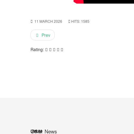
11 MARCH 2026
HITS: 1585
Prev
Rating:
Other News
UMUM