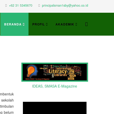
+62 31 5345670
principalsman1sby@yahoo.co.id
BERANDA
PROFIL
AKADEMIK
IDEAS, SMASA E-Magazine
embentuk
 sekolah
timbulan
ang belum