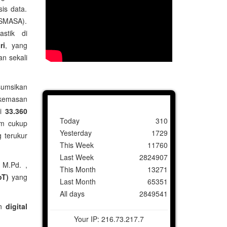
is data.
 (SMASA).
astik di
ri
, yang
n sekali
asumsikan
 kemasan
ri
33.360
Today
310
um cukup
Yesterday
1729
g terukur
This Week
11760
Last Week
2824907
 M.Pd. ,
This Month
13271
oT)
yang
Last Month
65351
All days
2849541
en
digital
Your IP: 216.73.217.7