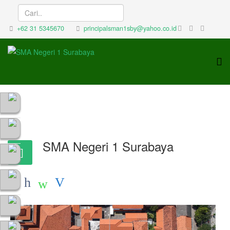
+62 31 5345670
principalsman1sby@yahoo.co.id
SMA Negeri 1 Surabaya