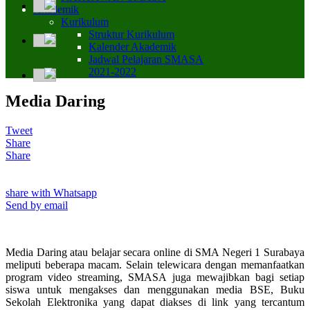
Akademik
Kurikulum
Struktur Kurikulum
Kalender Akademik
Jadwal Pelajaran SMASA
2021-2022
Media Daring
Tweet
Share
Share
share with Whatsapp
Send by email
Media Daring atau belajar secara online di SMA Negeri 1 Surabaya
meliputi beberapa macam. Selain telewicara dengan memanfaatkan
program video streaming, SMASA juga mewajibkan bagi setiap
siswa untuk mengakses dan menggunakan media BSE, Buku
Sekolah Elektronika yang dapat diakses di link yang tercantum