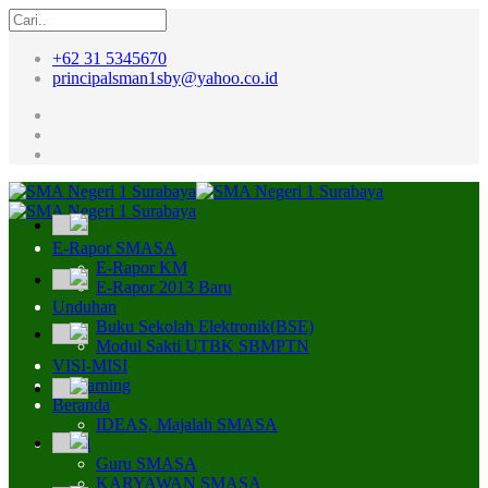
+62 31 5345670
principalsman1sby@yahoo.co.id
E-Rapor SMASA
E-Rapor KM
E-Rapor 2013 Baru
Unduhan
Buku Sekolah Elektronik(BSE)
Modul Sakti UTBK SBMPTN
VISI-MISI
E-Learning
Beranda
IDEAS, Majalah SMASA
Profil
Guru SMASA
KARYAWAN SMASA