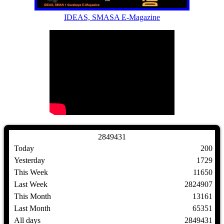
IDEAS, SMASA E-Magazine
2
8
4
9
4
3
1
Today
200
Yesterday
1729
This Week
11650
Last Week
2824907
This Month
13161
Last Month
65351
All days
2849431