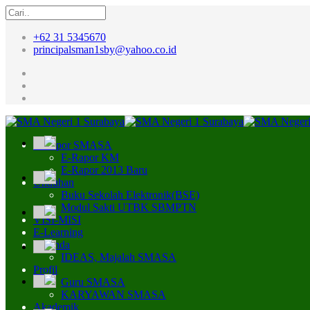
+62 31 5345670
principalsman1sby@yahoo.co.id
E-Rapor SMASA
E-Rapor KM
E-Rapor 2013 Baru
Unduhan
Buku Sekolah Elektronik(BSE)
Modul Sakti UTBK SBMPTN
VISI-MISI
E-Learning
Beranda
IDEAS, Majalah SMASA
Profil
Guru SMASA
KARYAWAN SMASA
Akademik