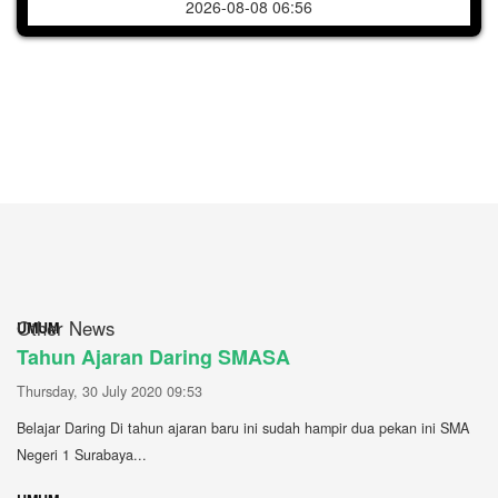
2026-08-08 06:56
Other News
UMUM
Tahun Ajaran Daring SMASA
Thursday, 30 July 2020 09:53
Belajar Daring Di tahun ajaran baru ini sudah hampir dua pekan ini SMA
Negeri 1 Surabaya...