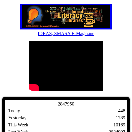
IDEAS, SMASA E-Magazine
2
8
4
7
9
5
0
Today
448
Yesterday
1789
This Week
10169
Last Week
2824907