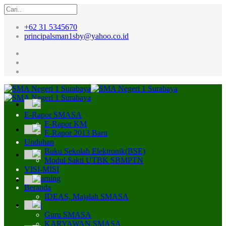
+62 31 5345670
principalsman1sby@yahoo.co.id
E-Rapor SMASA
E-Rapor KM
E-Rapor 2013 Baru
Unduhan
Buku Sekolah Elektronik(BSE)
Modul Sakti UTBK SBMPTN
VISI-MISI
E-Learning
Beranda
IDEAS, Majalah SMASA
Profil
Guru SMASA
KARYAWAN SMASA