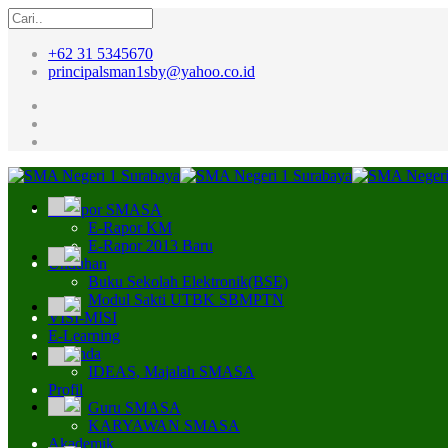
+62 31 5345670
principalsman1sby@yahoo.co.id
E-Rapor SMASA
E-Rapor KM
E-Rapor 2013 Baru
Unduhan
Buku Sekolah Elektronik(BSE)
Modul Sakti UTBK SBMPTN
VISI-MISI
E-Learning
Beranda
IDEAS, Majalah SMASA
Profil
Guru SMASA
KARYAWAN SMASA
Akademik