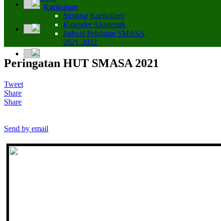
Kurikulum
Struktur Kurikulum
Kalender Akademik
Jadwal Pelajaran SMASA
2021-2022
Peringatan HUT SMASA 2021
Tweet
Share
Share
Send by email