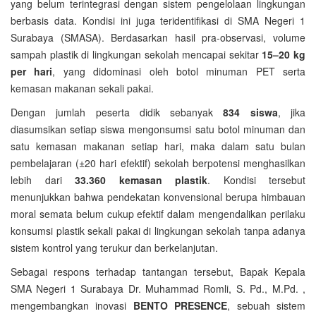
yang belum terintegrasi dengan sistem pengelolaan lingkungan
berbasis data. Kondisi ini juga teridentifikasi di SMA Negeri 1
Surabaya (SMASA). Berdasarkan hasil pra-observasi, volume
sampah plastik di lingkungan sekolah mencapai sekitar
15–20 kg
per hari
, yang didominasi oleh botol minuman PET serta
kemasan makanan sekali pakai.
Dengan jumlah peserta didik sebanyak
834 siswa
, jika
diasumsikan setiap siswa mengonsumsi satu botol minuman dan
satu kemasan makanan setiap hari, maka dalam satu bulan
pembelajaran (±20 hari efektif) sekolah berpotensi menghasilkan
lebih dari
33.360 kemasan plastik
. Kondisi tersebut
menunjukkan bahwa pendekatan konvensional berupa himbauan
moral semata belum cukup efektif dalam mengendalikan perilaku
konsumsi plastik sekali pakai di lingkungan sekolah tanpa adanya
sistem kontrol yang terukur dan berkelanjutan.
Sebagai respons terhadap tantangan tersebut, Bapak Kepala
SMA Negeri 1 Surabaya Dr. Muhammad Romli, S. Pd., M.Pd. ,
mengembangkan inovasi
BENTO PRESENCE
, sebuah sistem