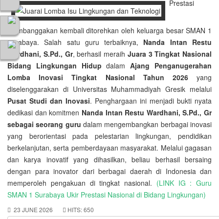
Prestasi
membanggakan kembali ditorehkan oleh keluarga besar SMAN 1
Surabaya. Salah satu guru terbaiknya,
Nanda Intan Restu
Wardhani, S.Pd., Gr
, berhasil meraih
Juara 3 Tingkat Nasional
Bidang Lingkungan Hidup
dalam
Ajang Penganugerahan
Lomba Inovasi Tingkat Nasional Tahun 2026
yang
diselenggarakan di Universitas Muhammadiyah Gresik melalui
Pusat Studi dan Inovasi
. Penghargaan ini menjadi bukti nyata
dedikasi dan komitmen
Nanda Intan Restu Wardhani, S.Pd., Gr
sebagai seorang guru
dalam mengembangkan berbagai inovasi
yang berorientasi pada pelestarian lingkungan, pendidikan
berkelanjutan, serta pemberdayaan masyarakat. Melalui gagasan
dan karya inovatif yang dihasilkan, beliau berhasil bersaing
dengan para inovator dari berbagai daerah di Indonesia dan
memperoleh pengakuan di tingkat nasional.
(LINK IG : Guru
SMAN 1 Surabaya Ukir Prestasi Nasional di Bidang Lingkungan)
23 JUNE 2026
HITS: 650