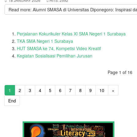
18 JANUARY 2026
HITS: 2592
Read more: Alumni SMASA di Universitas Diponegoro: Inspirasi d
Perjalanan Kokurikuler Kelas XI SMA Negeri 1 Surabaya
TKA SMA Negeri 1 Surabaya
HUT SMASA ke 74, Kompetisi Video Kreatif
Kegiatan Sosialisasi Pemilihan Jurusan
Page 1 of 16
1
2
3
4
5
6
7
8
9
10
»
End