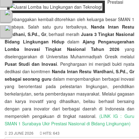
Prestasi
membanggakan kembali ditorehkan oleh keluarga besar SMAN 1
Surabaya. Salah satu guru terbaiknya,
Nanda Intan Restu
Wardhani, S.Pd., Gr
, berhasil meraih
Juara 3 Tingkat Nasional
Bidang Lingkungan Hidup
dalam
Ajang Penganugerahan
Lomba Inovasi Tingkat Nasional Tahun 2026
yang
diselenggarakan di Universitas Muhammadiyah Gresik melalui
Pusat Studi dan Inovasi
. Penghargaan ini menjadi bukti nyata
dedikasi dan komitmen
Nanda Intan Restu Wardhani, S.Pd., Gr
sebagai seorang guru
dalam mengembangkan berbagai inovasi
yang berorientasi pada pelestarian lingkungan, pendidikan
berkelanjutan, serta pemberdayaan masyarakat. Melalui gagasan
dan karya inovatif yang dihasilkan, beliau berhasil bersaing
dengan para inovator dari berbagai daerah di Indonesia dan
memperoleh pengakuan di tingkat nasional.
(LINK IG : Guru
SMAN 1 Surabaya Ukir Prestasi Nasional di Bidang Lingkungan)
23 JUNE 2026
HITS: 643