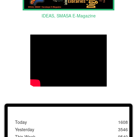
IDEAS, SMASA E-Magazine
Today
1608
Yesterday
3546
This Week
9540