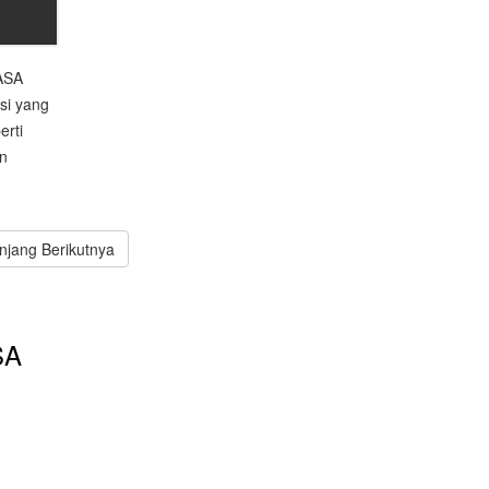
MASA
asi yang
erti
n
enjang Berikutnya
SA