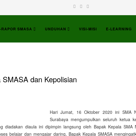
-RAPOR SMASA
UNDUHAN
VISI-MISI
E-LEARNING
 SMASA dan Kepolisian
Hari Jumat, 16 Oktober 2020 ini SMA N
Surabaya mengumpulkan seluruh ketua k
 diadakan diaula ini dipimpin langsung oleh Bapak Kepala SMA 
proses belajar dan mengajar daring, Bapak Kepala SMASA mengingat