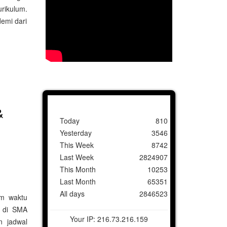
urikulum.
emi dari
&
Today
810
Yesterday
3546
This Week
8742
Last Week
2824907
This Month
10253
Last Month
65351
All days
2846523
m waktu
n di SMA
Your IP: 216.73.216.159
n jadwal