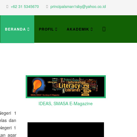
+62 31 5345670
principalsman1sby@yahoo.co.id
BERANDA
PROFIL
AKADEMIK
IDEAS, SMASA E-Magazine
egeri 1
elas dan
Negeri 1
kan agar