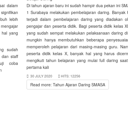
ai dalam
Di tahun ajaran baru ini sudah hampir dua pekan ini S
ignifikan
1 Surabaya melakukan pembelajaran daring. Banyak 
buh lebih
terjadi dalam pembelajaran daring yang diadakan o
 mengajar
pengajar dan peserta didik. Bagi peserta didik kelas X
i hal yang
yang sudah sempat melakukan pelaksanaan daring 
mungkin hanya membutuhkan beberapa penyesuaia
memperoleh pelajaran dari masing-masing guru. Na
ng sudah
peserta didik kelas X, banyak hal yang harus dicerm
 dan staff
mengikuti tahun belajaran yang mulai full daring saa
uji coba
pertama kali
n
30 JULY 2020
HITS: 12256
Read more: Tahun Ajaran Daring SMASA