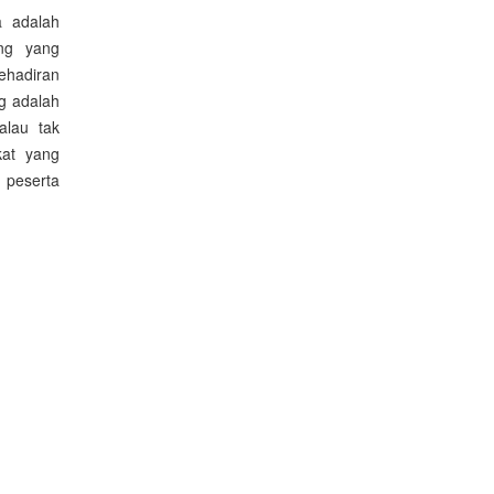
a adalah
ng yang
hadiran
ng adalah
alau tak
kat yang
 peserta