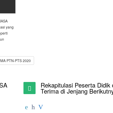
SMASA
masi yang
perti
pun
RIMA PTN-PTS 2020
ASA
Rekapitulasi Peserta Didik 
Terima di Jenjang Berikutn