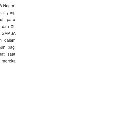
MA Negeri
hal yang
leh para
I dan XII
di SMASA
n dalam
mun bagi
ati saat
t mereka